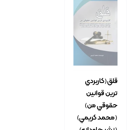
قلق(کاربردي
ترين قوانين
حقوقي من)
(محمد کريمي)
(نشر جاودانه)