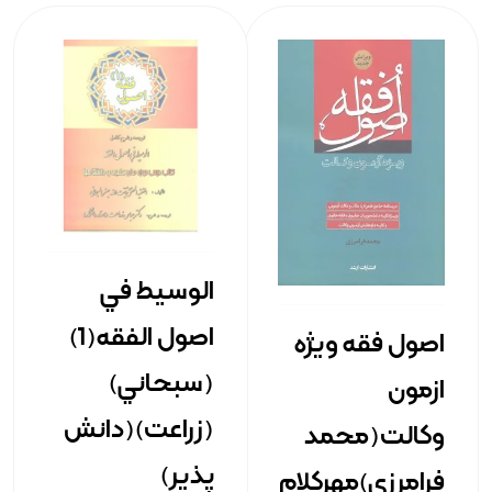
الوسيط في
اصول الفقه(1)
اصول فقه ويژه
(سبحاني)
ازمون
(زراعت)(دانش
وکالت(محمد
پذير)
فرامرزي)مهرکلام