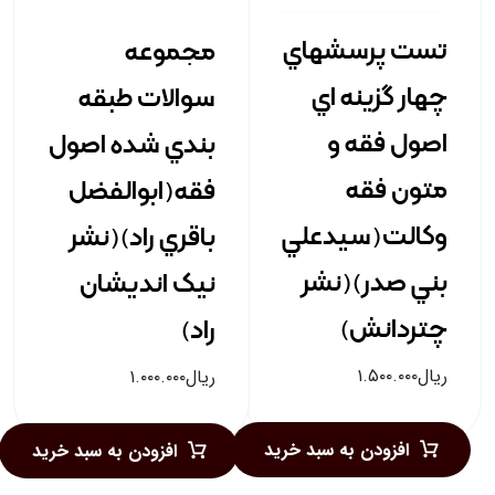
تست پرسشهاي
مجموعه
چهار گزينه اي
سوالات طبقه
اصول فقه و
بندي شده اصول
متون فقه
فقه(ابوالفضل
وکالت(سيدعلي
باقري راد)(نشر
بني صدر)(نشر
نيک انديشان
چتردانش)
راد)
ریال
۱.۵۰۰.۰۰۰
ریال
۱.۰۰۰.۰۰۰
افزودن به سبد خرید
افزودن به سبد خرید