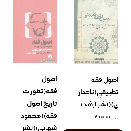
اصول
اصول فقه
فقه(تطورات
تطبيقي(نامدار
تاريخ اصول
ي)(نشر ارشد)
فقه)(محمود
ریال
۴.۰۰۰.۰۰۰
شهابي)(نشر