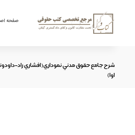
صفحه اص
شرح جامع حقوق مدني نموداري(افشاري راد-داودو
اوا)