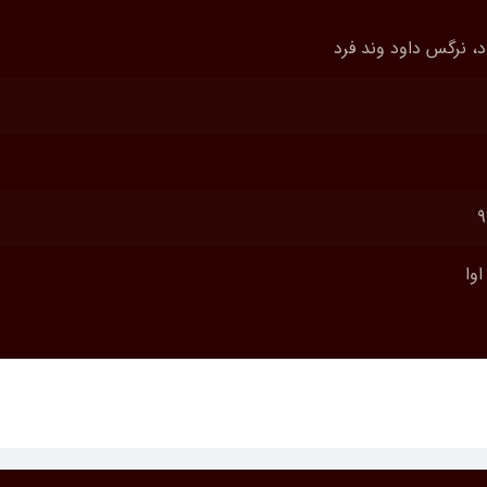
اد، نرگس داود وند فرد
9
اوا