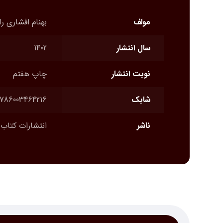
مولف
بهنام افشاری ر
سال انتشار
1402
نوبت انتشار
چاپ هفتم
شابک
786003464216
ناشر
انتشارات کتاب 