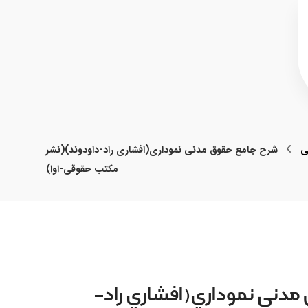
ی
شرح جامع حقوق مدني نموداري(افشاري راد-داودوند)(نشر
مکتب حقوقي-اوا)
دني نموداري(افشاري راد-