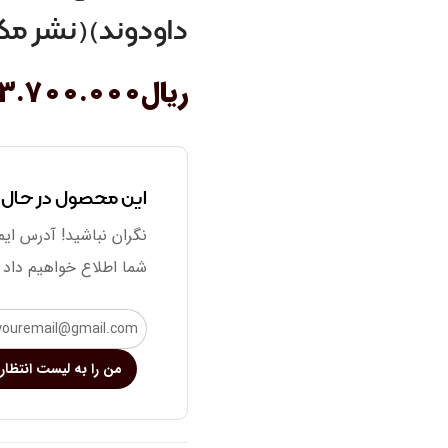
داودوند)(نشر مک
ریال
۳.۷۰۰.۰۰۰
این محصول در حال
نگران نباشید! آدرس ایم
شما اطلاع خواهیم داد
من را به لیست انتظار 