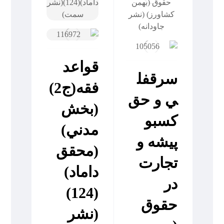
قواعد
سرقفل
فقه(ج2)
ي ‏و حق‏
(بخش
کسب‏و
مدني)
پيشه ‏و
(محقق
تجارت‏
داماد)
در
(124)
حقوق‏
(نشر