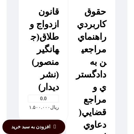
حقوق
قانون
کاربردي
ازدواج و
راهنماي
طلاق(ج
مراجعي
هانگير
ن به
منصور)
دادگستر
(نشر
ي و
ديدار)
مراجع
0.0
ریال
۱.۵۰۰.۰۰۰
قضايي(
دعاوي
افزودن به سبد خرید