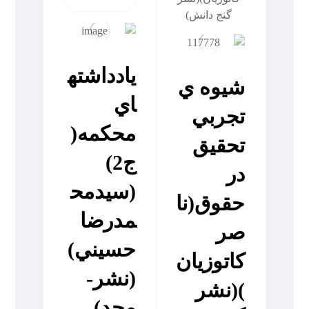
يادداشته
شيوه ي
اي
تجربي
محکمه(
تحقيق
ج2)
در
(سيدمح
حقوق(نا
مدرضا
صر
حسيني)
کاتوزيان
(نشر-
)(نشر
مجد)