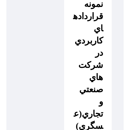
نمونه
قرارداده
اي
کاربردي
در
شرکت
هاي
صنعتي
و
تجاري(ع
سگري)