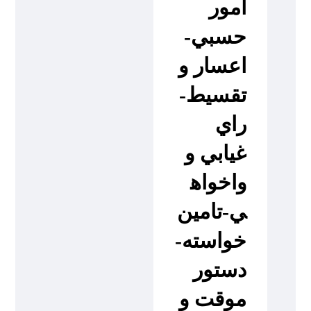
امور
حسبي-
اعسار و
تقسيط-
راي
غيابي و
واخواه
ي-تامين
خواسته-
دستور
موقت و