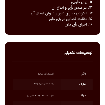
12. زوال داوری
13. در صدور رأی و ابلاغ آن
14. اعتراض به رأی داور و دعوای ابطال آن
15. نظارت قضایی بر رأی داور
16. اجرای رأی داور
توضیحات تکمیلی
ناشر
انتشارات مجد
شابک
۹۷۸۶۲۲۲۲۵۹۵۲۵
مولف
سید محمد رضا حسینی