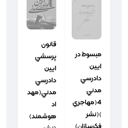
قانون
مبسوط در
پرسشي
ايين
ايين
دادرسي
دادرسي
مدني
مدني(مهد
4(مهاجري
اد
)(نشر
هوشمند)
فکرسازان)