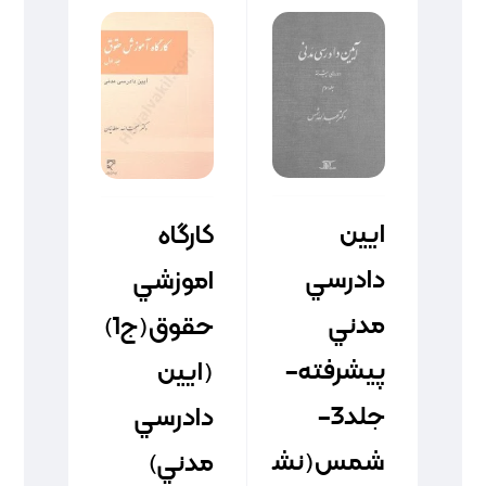
ايين
کارگاه
دادرسي
اموزشي
مدني
حقوق(ج1)
پيشرفته-
(ايين
جلد3-
دادرسي
شمس(نش
مدني)