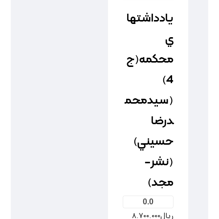
يادداشتها
ي
محکمه(ج
4)
(سيدمحم
درضا
حسيني)
(نشر-
مجد)
0.0
ریال
۸.۷۰۰.۰۰۰