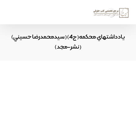
يادداشتهاي محکمه(ج4)(سيدمحمدرضا حسيني)
(نشر-مجد)