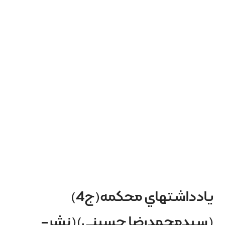
يادداشتهاي محکمه(ج4)
(سيدمحمدرضا حسيني)(نشر-