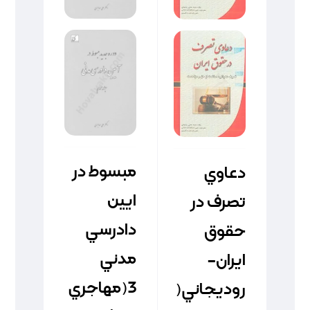
مبسوط در
دعاوي
ايين
تصرف در
دادرسي
حقوق
مدني
ايران-
3(مهاجري
روديجاني(